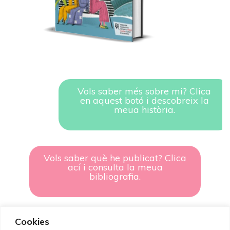
Vols saber més sobre mi? Clica
en aquest botó i descobreix la
meua història.
Vols saber què he publicat? Clica
ací i consulta la meua
bibliografia.
Cookies
Vols contactar amb mi? Clica en