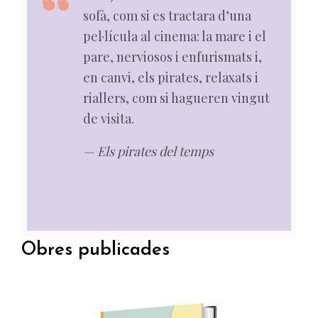
qu
sofà, com si es tractara d’una
més
da
pel·lícula al cinema: la mare i el
am
pare, nerviosos i enfurismats i,
ter
en canvi, els pirates, relaxats i
—P
riallers, com si hagueren vingut
­p
de visita.
— Els pirates del temps
Obres publicades