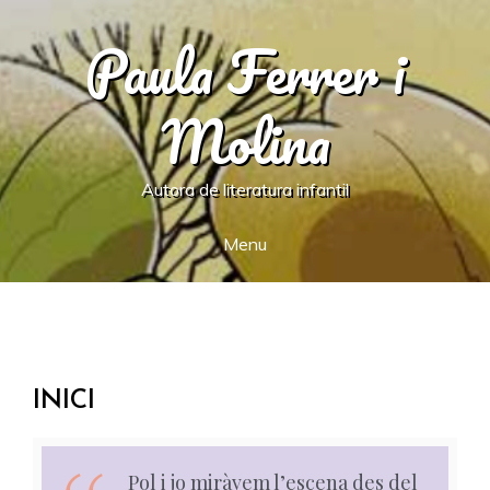
Skip
Paula Ferrer i
to
content
Molina
Autora de literatura infantil
Menu
INICI
Pol i jo miràvem l’escena des del
—L