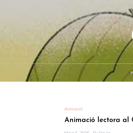
Skip
to
content
I
Animació
Animació lectora al 