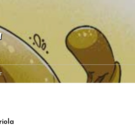
a
T
riola