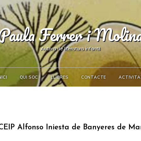
Paula Ferrer i Molin
Autora de literatura infantil
NICI
QUI SOC
LLIBRES
CONTACTE
ACTIVITA
CEIP Alfonso Iniesta de Banyeres de Ma