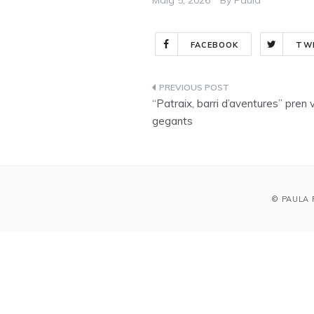
Maig 5, 2026
By
Paula
FACEBOOK
TW
Navegació
“Patraix, barri d’aventures” pren
d'entrades
gegants
© PAULA 