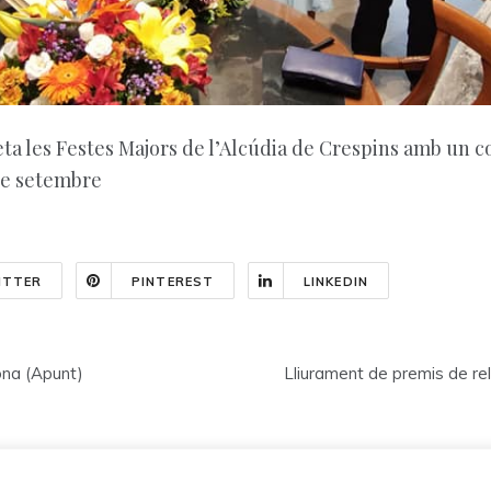
eta les Festes Majors de l’Alcúdia de Crespins amb un 
 de setembre
ITTER
PINTEREST
LINKEDIN
ona (Apunt)
Lliurament de premis de rel