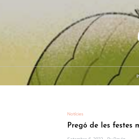
Skip
to
content
I
Notícies
Pregó de les festes 