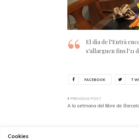
El dia de l’Entrà enc
s’allarguen fins l’11
FACEBOOK
TW
Navegació
A la setmana del llibre de Barcel
d'entrades
Cookies