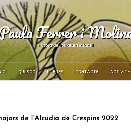
Paula Ferrer i Molin
Autora de literatura infantil
NICI
QUI SOC
LLIBRES
CONTACTE
ACTIVITA
majors de l’Alcúdia de Crespins 2022