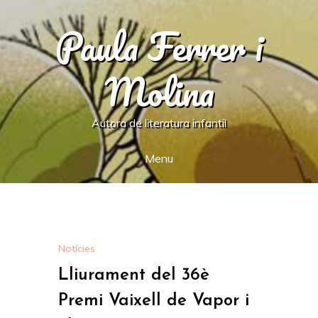
Skip
Paula Ferrer i
to
content
Molina
Autora de literatura infantil
Menu
Notícies
Lliurament del 36è
Premi Vaixell de Vapor i