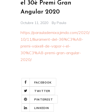
el 30è Premi Gran
Angular 2020
Octubre 11, 2020
By
Paula
https://paraulademixa.jimdo.com/2020/
10/11/lliurament-del-36%C3%A8-
premi-vaixell-de-vapor-i-el-
30%C3%A8-premi-gran-angular-
2020/
FACEBOOK
TWITTER
PINTEREST
LINKEDIN