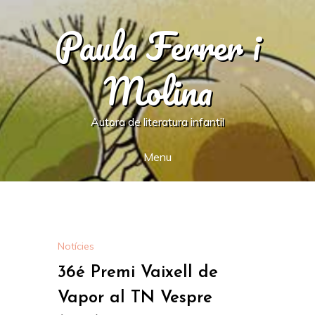
Skip
Paula Ferrer i
to
content
Molina
Autora de literatura infantil
Menu
Notícies
36é Premi Vaixell de
Vapor al TN Vespre