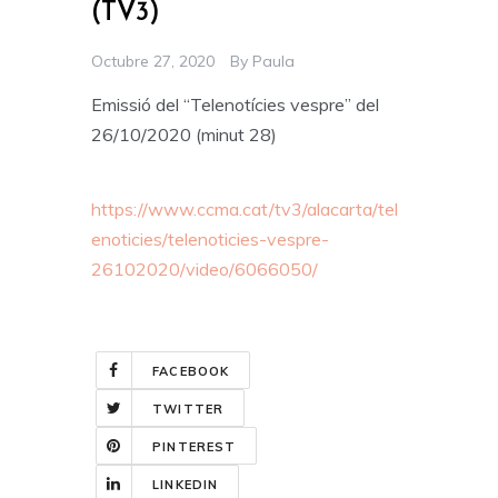
(TV3)
Octubre 27, 2020
By
Paula
Emissió del “Telenotícies vespre” del
26/10/2020 (minut 28)
https://www.ccma.cat/tv3/alacarta/tel
enoticies/telenoticies-vespre-
26102020/video/6066050/
FACEBOOK
TWITTER
PINTEREST
LINKEDIN